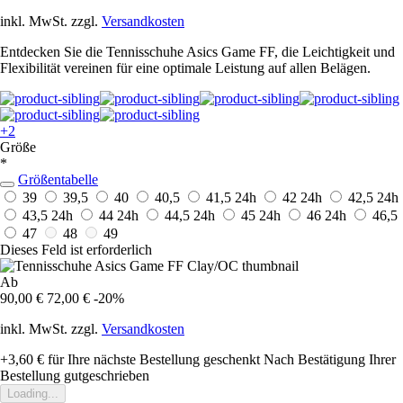
inkl. MwSt. zzgl.
Versandkosten
Entdecken Sie die Tennisschuhe Asics Game FF, die Leichtigkeit und
Flexibilität vereinen für eine optimale Leistung auf allen Belägen.
+2
Größe
*
Größentabelle
39
39,5
40
40,5
41,5
24h
42
24h
42,5
24h
43,5
24h
44
24h
44,5
24h
45
24h
46
24h
46,5
47
48
49
Dieses Feld ist erforderlich
Ab
90,00 €
72,00 €
-20%
inkl. MwSt. zzgl.
Versandkosten
+3,60 €
für Ihre nächste Bestellung geschenkt
Nach Bestätigung Ihrer
Bestellung gutgeschrieben
Loading...