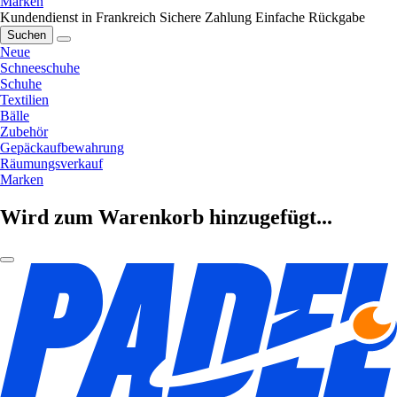
Marken
Kundendienst in Frankreich
Sichere Zahlung
Einfache Rückgabe
Suchen
Neue
Schneeschuhe
Schuhe
Textilien
Bälle
Zubehör
Gepäckaufbewahrung
Räumungsverkauf
Marken
Wird zum Warenkorb hinzugefügt...