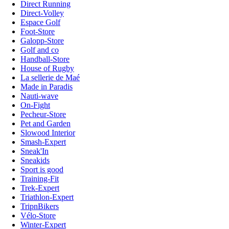
Direct Running
Direct-Volley
Espace Golf
Foot-Store
Galopp-Store
Golf and co
Handball-Store
House of Rugby
La sellerie de Maé
Made in Paradis
Nauti-wave
On-Fight
Pecheur-Store
Pet and Garden
Slowood Interior
Smash-Expert
Sneak'In
Sneakids
Sport is good
Training-Fit
Trek-Expert
Triathlon-Expert
TripnBikers
Vélo-Store
Winter-Expert