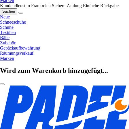
Marken
Kundendienst in Frankreich
Sichere Zahlung
Einfache Rückgabe
Suchen
Neue
Schneeschuhe
Schuhe
Textilien
Bälle
Zubehör
Gepäckaufbewahrung
Räumungsverkauf
Marken
Wird zum Warenkorb hinzugefügt...