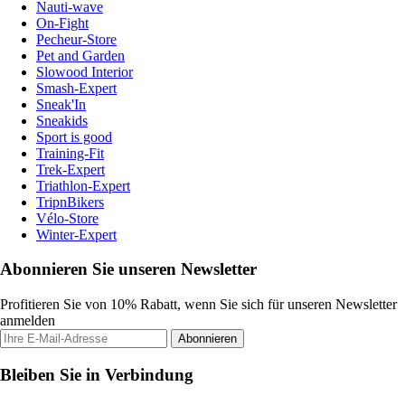
Nauti-wave
On-Fight
Pecheur-Store
Pet and Garden
Slowood Interior
Smash-Expert
Sneak'In
Sneakids
Sport is good
Training-Fit
Trek-Expert
Triathlon-Expert
TripnBikers
Vélo-Store
Winter-Expert
Abonnieren Sie unseren Newsletter
Profitieren Sie von 10% Rabatt, wenn Sie sich für unseren Newsletter
anmelden
Abonnieren
Bleiben Sie in Verbindung