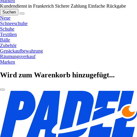
Marken
Kundendienst in Frankreich
Sichere Zahlung
Einfache Rückgabe
Suchen
Neue
Schneeschuhe
Schuhe
Textilien
Bälle
Zubehör
Gepäckaufbewahrung
Räumungsverkauf
Marken
Wird zum Warenkorb hinzugefügt...