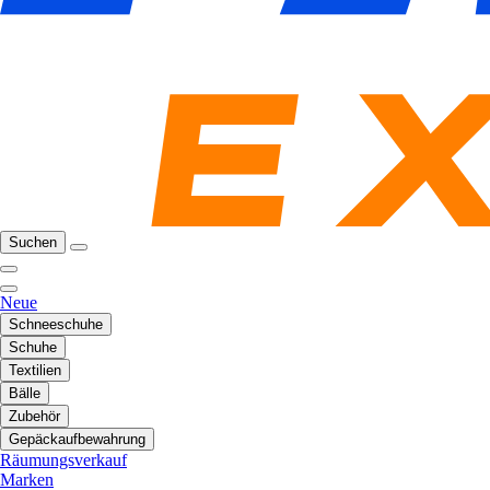
Suchen
Neue
Schneeschuhe
Schuhe
Textilien
Bälle
Zubehör
Gepäckaufbewahrung
Räumungsverkauf
Marken