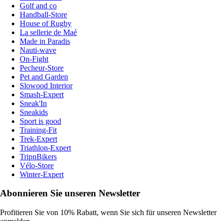
Golf and co
Handball-Store
House of Rugby
La sellerie de Maé
Made in Paradis
Nauti-wave
On-Fight
Pecheur-Store
Pet and Garden
Slowood Interior
Smash-Expert
Sneak'In
Sneakids
Sport is good
Training-Fit
Trek-Expert
Triathlon-Expert
TripnBikers
Vélo-Store
Winter-Expert
Abonnieren Sie unseren Newsletter
Profitieren Sie von 10% Rabatt, wenn Sie sich für unseren Newsletter