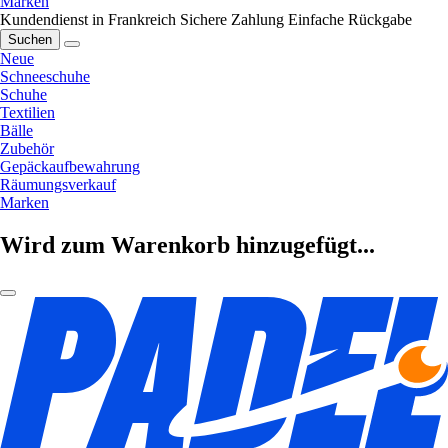
Marken
Kundendienst in Frankreich
Sichere Zahlung
Einfache Rückgabe
Suchen
Neue
Schneeschuhe
Schuhe
Textilien
Bälle
Zubehör
Gepäckaufbewahrung
Räumungsverkauf
Marken
Wird zum Warenkorb hinzugefügt...