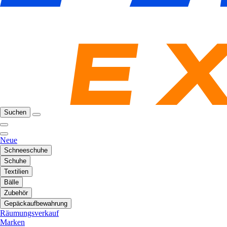
Suchen
Neue
Schneeschuhe
Schuhe
Textilien
Bälle
Zubehör
Gepäckaufbewahrung
Räumungsverkauf
Marken