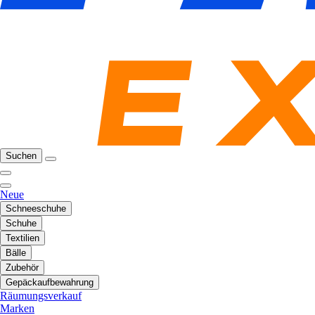
Suchen
Neue
Schneeschuhe
Schuhe
Textilien
Bälle
Zubehör
Gepäckaufbewahrung
Räumungsverkauf
Marken