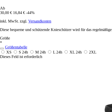
Ab
30,00 €
16,84 €
-44%
inkl. MwSt. zzgl.
Versandkosten
Diese bequeme und schützende Knieschützer wird für das regelmäßige
Größe
*
Größentabelle
XS
S
24h
M
24h
L
24h
XL
24h
2XL
Dieses Feld ist erforderlich