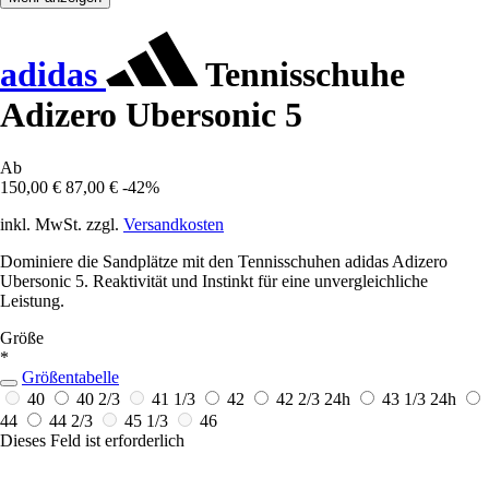
adidas
Tennisschuhe
Adizero Ubersonic 5
Ab
150,00 €
87,00 €
-42%
inkl. MwSt. zzgl.
Versandkosten
Dominiere die Sandplätze mit den Tennisschuhen adidas Adizero
Ubersonic 5. Reaktivität und Instinkt für eine unvergleichliche
Leistung.
Größe
*
Größentabelle
40
40 2/3
41 1/3
42
42 2/3
24h
43 1/3
24h
44
44 2/3
45 1/3
46
Dieses Feld ist erforderlich