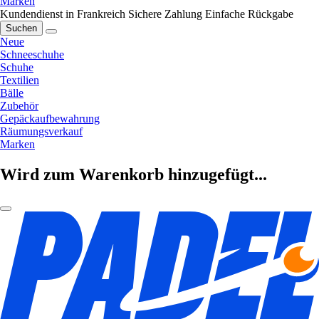
Marken
Kundendienst in Frankreich
Sichere Zahlung
Einfache Rückgabe
Suchen
Neue
Schneeschuhe
Schuhe
Textilien
Bälle
Zubehör
Gepäckaufbewahrung
Räumungsverkauf
Marken
Wird zum Warenkorb hinzugefügt...