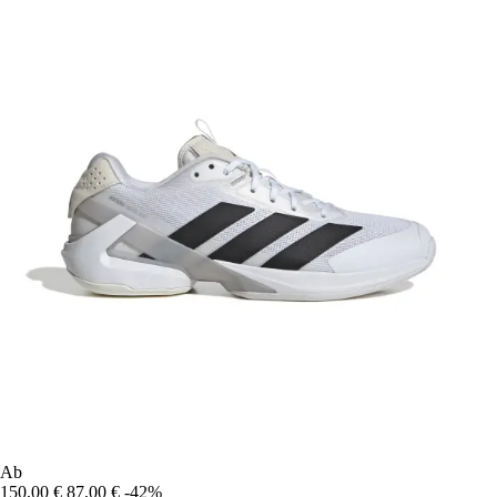
Ab
150,00 €
87,00 €
-42%