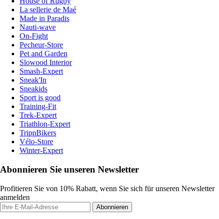
House of Rugby
La sellerie de Maé
Made in Paradis
Nauti-wave
On-Fight
Pecheur-Store
Pet and Garden
Slowood Interior
Smash-Expert
Sneak'In
Sneakids
Sport is good
Training-Fit
Trek-Expert
Triathlon-Expert
TripnBikers
Vélo-Store
Winter-Expert
Abonnieren Sie unseren Newsletter
Profitieren Sie von 10% Rabatt, wenn Sie sich für unseren Newsletter
anmelden
Abonnieren