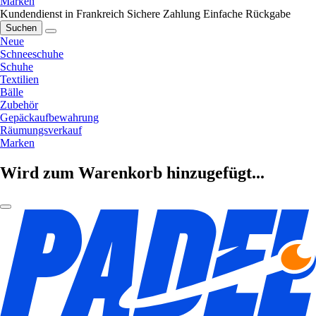
Marken
Kundendienst in Frankreich
Sichere Zahlung
Einfache Rückgabe
Suchen
Neue
Schneeschuhe
Schuhe
Textilien
Bälle
Zubehör
Gepäckaufbewahrung
Räumungsverkauf
Marken
Wird zum Warenkorb hinzugefügt...