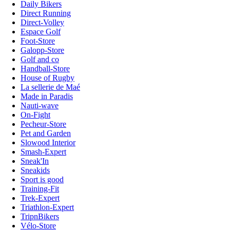
Daily Bikers
Direct Running
Direct-Volley
Espace Golf
Foot-Store
Galopp-Store
Golf and co
Handball-Store
House of Rugby
La sellerie de Maé
Made in Paradis
Nauti-wave
On-Fight
Pecheur-Store
Pet and Garden
Slowood Interior
Smash-Expert
Sneak'In
Sneakids
Sport is good
Training-Fit
Trek-Expert
Triathlon-Expert
TripnBikers
Vélo-Store