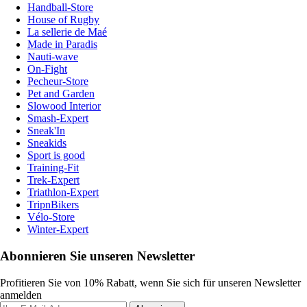
Handball-Store
House of Rugby
La sellerie de Maé
Made in Paradis
Nauti-wave
On-Fight
Pecheur-Store
Pet and Garden
Slowood Interior
Smash-Expert
Sneak'In
Sneakids
Sport is good
Training-Fit
Trek-Expert
Triathlon-Expert
TripnBikers
Vélo-Store
Winter-Expert
Abonnieren Sie unseren Newsletter
Profitieren Sie von 10% Rabatt, wenn Sie sich für unseren Newsletter
anmelden