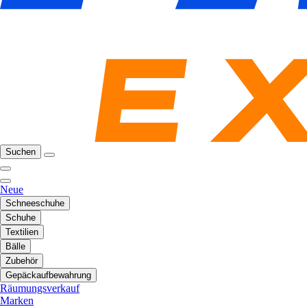
Suchen
Neue
Schneeschuhe
Schuhe
Textilien
Bälle
Zubehör
Gepäckaufbewahrung
Räumungsverkauf
Marken