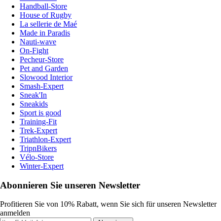
Handball-Store
House of Rugby
La sellerie de Maé
Made in Paradis
Nauti-wave
On-Fight
Pecheur-Store
Pet and Garden
Slowood Interior
Smash-Expert
Sneak'In
Sneakids
Sport is good
Training-Fit
Trek-Expert
Triathlon-Expert
TripnBikers
Vélo-Store
Winter-Expert
Abonnieren Sie unseren Newsletter
Profitieren Sie von 10% Rabatt, wenn Sie sich für unseren Newsletter
anmelden