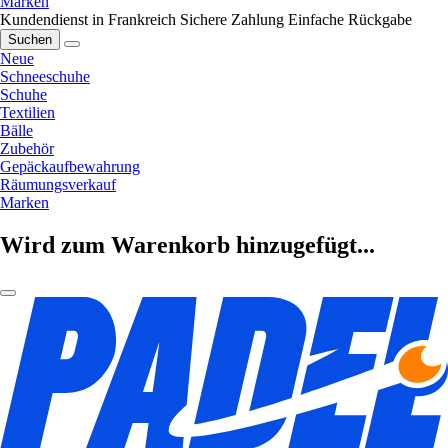
Marken
Kundendienst in Frankreich
Sichere Zahlung
Einfache Rückgabe
Suchen
Neue
Schneeschuhe
Schuhe
Textilien
Bälle
Zubehör
Gepäckaufbewahrung
Räumungsverkauf
Marken
Wird zum Warenkorb hinzugefügt...