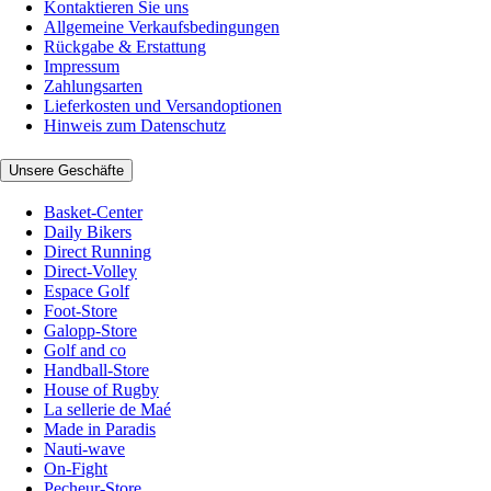
Kontaktieren Sie uns
Allgemeine Verkaufsbedingungen
Rückgabe & Erstattung
Impressum
Zahlungsarten
Lieferkosten und Versandoptionen
Hinweis zum Datenschutz
Unsere Geschäfte
Basket-Center
Daily Bikers
Direct Running
Direct-Volley
Espace Golf
Foot-Store
Galopp-Store
Golf and co
Handball-Store
House of Rugby
La sellerie de Maé
Made in Paradis
Nauti-wave
On-Fight
Pecheur-Store