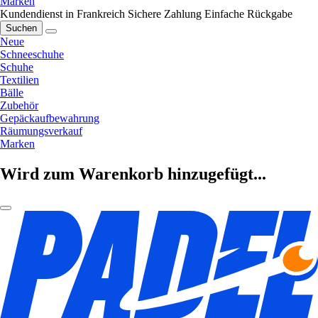
Marken
Kundendienst in Frankreich
Sichere Zahlung
Einfache Rückgabe
Suchen
Neue
Schneeschuhe
Schuhe
Textilien
Bälle
Zubehör
Gepäckaufbewahrung
Räumungsverkauf
Marken
Wird zum Warenkorb hinzugefügt...