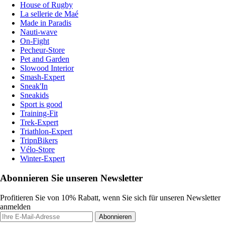
House of Rugby
La sellerie de Maé
Made in Paradis
Nauti-wave
On-Fight
Pecheur-Store
Pet and Garden
Slowood Interior
Smash-Expert
Sneak'In
Sneakids
Sport is good
Training-Fit
Trek-Expert
Triathlon-Expert
TripnBikers
Vélo-Store
Winter-Expert
Abonnieren Sie unseren Newsletter
Profitieren Sie von 10% Rabatt, wenn Sie sich für unseren Newsletter
anmelden
Abonnieren