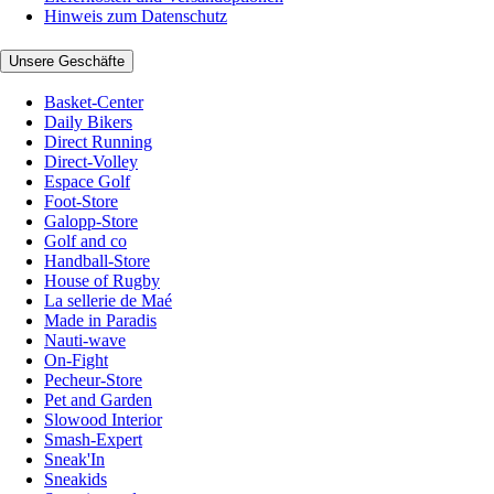
Hinweis zum Datenschutz
Unsere Geschäfte
Basket-Center
Daily Bikers
Direct Running
Direct-Volley
Espace Golf
Foot-Store
Galopp-Store
Golf and co
Handball-Store
House of Rugby
La sellerie de Maé
Made in Paradis
Nauti-wave
On-Fight
Pecheur-Store
Pet and Garden
Slowood Interior
Smash-Expert
Sneak'In
Sneakids