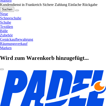
Marken
Kundendienst in Frankreich
Sichere Zahlung
Einfache Rückgabe
Suchen
Neue
Schneeschuhe
Schuhe
Textilien
Bälle
Zubehör
Gepäckaufbewahrung
Räumungsverkauf
Marken
Wird zum Warenkorb hinzugefügt...