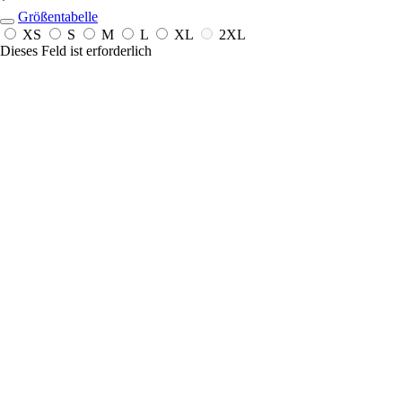
*
Größentabelle
XS
S
M
L
XL
2XL
Dieses Feld ist erforderlich