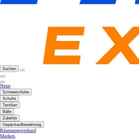
Suchen
Neue
Schneeschuhe
Schuhe
Textilien
Bälle
Zubehör
Gepäckaufbewahrung
Räumungsverkauf
Marken