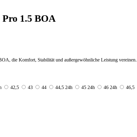
 Pro 1.5 BOA
BOA, die Komfort, Stabilität und außergewöhnliche Leistung vereinen.
h
42,5
43
44
44,5
24h
45
24h
46
24h
46,5