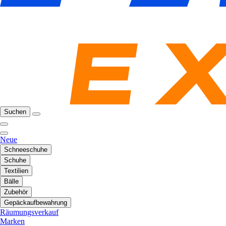
Suchen
Neue
Schneeschuhe
Schuhe
Textilien
Bälle
Zubehör
Gepäckaufbewahrung
Räumungsverkauf
Marken