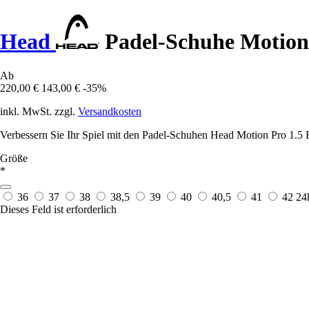
Head
Padel-Schuhe Motion
Ab
220,00 €
143,00 €
-35%
inkl. MwSt. zzgl.
Versandkosten
Verbessern Sie Ihr Spiel mit den Padel-Schuhen Head Motion Pro 1.5 
Größe
*
36
37
38
38,5
39
40
40,5
41
42
24
Dieses Feld ist erforderlich