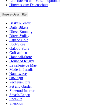
Lieferkosten und Versandoptionen
Hinweis zum Datenschutz
Unsere Geschäfte
Basket-Center
Daily Bikers
Direct Running
Direct-Volley
Espace Golf
Foot-Store
Galopp-Store
Golf and co
Handball-Store
House of Rugby
La sellerie de Maé
Made in Paradis
Nauti-wave
On-Fight
Pecheur-Store
Pet and Garden
Slowood Interior
Smash-Expert
Sneak'In
Sneakids