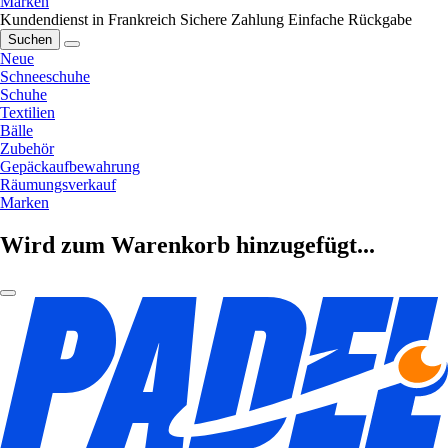
Marken
Kundendienst in Frankreich
Sichere Zahlung
Einfache Rückgabe
Suchen
Neue
Schneeschuhe
Schuhe
Textilien
Bälle
Zubehör
Gepäckaufbewahrung
Räumungsverkauf
Marken
Wird zum Warenkorb hinzugefügt...