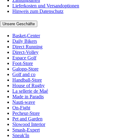
Zahlungsarten
Lieferkosten und Versandoptionen
Hinweis zum Datenschutz
Unsere Geschäfte
Basket-Center
Daily Bikers
Direct Running
Direct-Volley
Espace Golf
Foot-Store
Galopp-Store
Golf and co
Handball-Store
House of Rugby
La sellerie de Maé
Made in Paradis
Nauti-wave
On-Fight
Pecheur-Store
Pet and Garden
Slowood Interior
Smash-Expert
Sneak'In