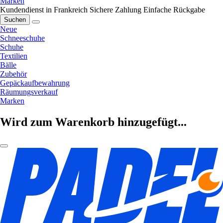
Marken
Kundendienst in Frankreich
Sichere Zahlung
Einfache Rückgabe
Suchen
Neue
Schneeschuhe
Schuhe
Textilien
Bälle
Zubehör
Gepäckaufbewahrung
Räumungsverkauf
Marken
Wird zum Warenkorb hinzugefügt...