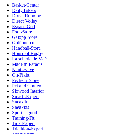
Basket-Center
Daily Bikers
Direct Running
Direct-Volley
Espace Golf
Foot-Store
Galopp-Store
Golf and co
Handball-Store
House of Rugby
La sellerie de Maé
Made in Paradis
Nauti-wave
On-Fight
Pecheur-Store
Pet and Garden
Slowood Interior
Smash-Expert
Sneak'In
Sneakids
Sport is good
Training-Fit
Trek-Expert
Triathlon-Expert