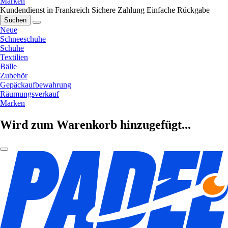
Marken
Kundendienst in Frankreich
Sichere Zahlung
Einfache Rückgabe
Suchen
Neue
Schneeschuhe
Schuhe
Textilien
Bälle
Zubehör
Gepäckaufbewahrung
Räumungsverkauf
Marken
Wird zum Warenkorb hinzugefügt...