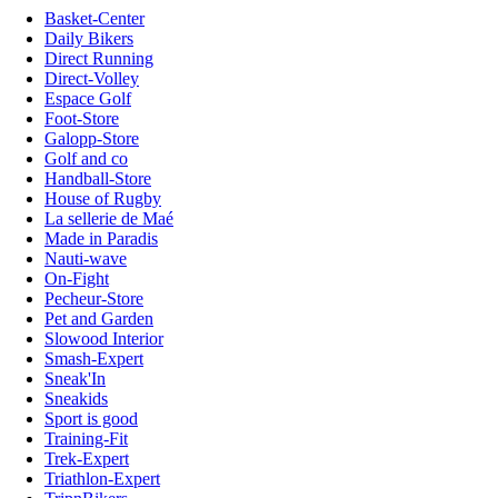
Basket-Center
Daily Bikers
Direct Running
Direct-Volley
Espace Golf
Foot-Store
Galopp-Store
Golf and co
Handball-Store
House of Rugby
La sellerie de Maé
Made in Paradis
Nauti-wave
On-Fight
Pecheur-Store
Pet and Garden
Slowood Interior
Smash-Expert
Sneak'In
Sneakids
Sport is good
Training-Fit
Trek-Expert
Triathlon-Expert