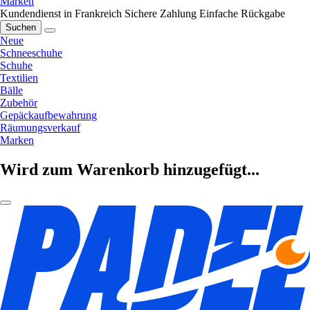
Marken
Kundendienst in Frankreich
Sichere Zahlung
Einfache Rückgabe
Suchen
Neue
Schneeschuhe
Schuhe
Textilien
Bälle
Zubehör
Gepäckaufbewahrung
Räumungsverkauf
Marken
Wird zum Warenkorb hinzugefügt...