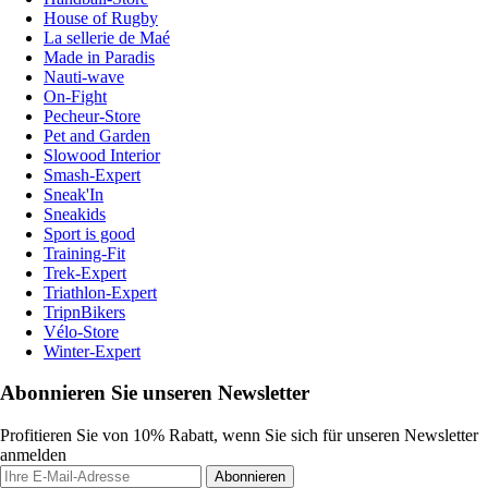
House of Rugby
La sellerie de Maé
Made in Paradis
Nauti-wave
On-Fight
Pecheur-Store
Pet and Garden
Slowood Interior
Smash-Expert
Sneak'In
Sneakids
Sport is good
Training-Fit
Trek-Expert
Triathlon-Expert
TripnBikers
Vélo-Store
Winter-Expert
Abonnieren Sie unseren Newsletter
Profitieren Sie von 10% Rabatt, wenn Sie sich für unseren Newsletter
anmelden
Abonnieren