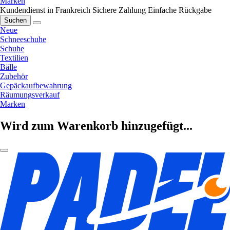
Marken
Kundendienst in Frankreich
Sichere Zahlung
Einfache Rückgabe
Suchen
Neue
Schneeschuhe
Schuhe
Textilien
Bälle
Zubehör
Gepäckaufbewahrung
Räumungsverkauf
Marken
Wird zum Warenkorb hinzugefügt...